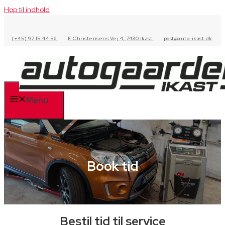
Hop til indhold
(+45) 97 15 44 56
E Christensens Vej 4, 7430 Ikast
post@auto-ikast.dk
Menu
Book tid
Bestil tid til service