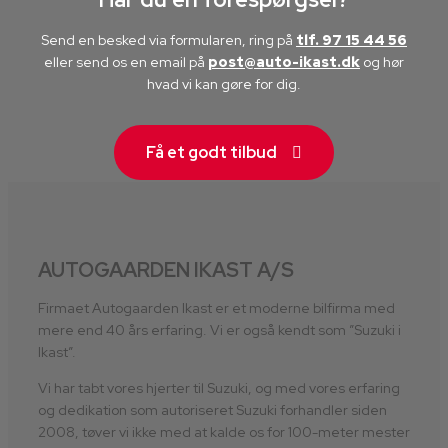
Send en besked via formularen, ring på
tlf. 97 15 44 56
eller send os en email på
post@auto-ikast.dk
​ og hør
hvad vi kan gøre for dig.
Få et godt tilbud
AUTOGAARDEN IKAST A/S
Firmaet Autogaarden Ikast er et moderne bilfirma med
mere end 40 års erfaring. Vi er også kendt som ”Suzuki i
Ikast”.
Vi har tabt vores hjerter til Suzuki, og med vores erfaring
og dedikation som autoriseret Suzuki forhandler siden
2008, tøver vi ikke med at kalde os for 100-meter mester