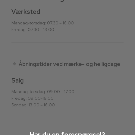
Værksted
Mandag-torsdag: 07.30 – 16.00
Fredag: 07.30 – 13.00
Åbningstider ved mærke- og helligdage
Salg
Mandag-torsdag: 09.00 – 17.00
Fredag: 09.00-16.00
Søndag: 13.00 – 16.00
Har du en forespørgsel?