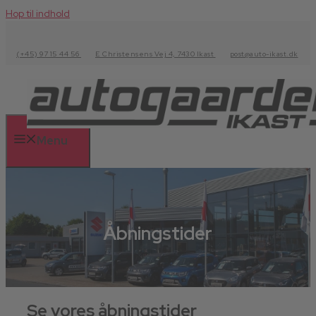
Hop til indhold
(+45) 97 15 44 56
E Christensens Vej 4, 7430 Ikast
post@auto-ikast.dk
Menu
Åbningstider
Se vores åbningstider