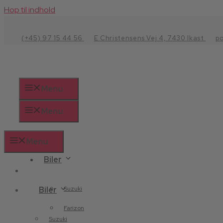
Hop til indhold
(+45) 97 15 44 56
E Christensens Vej 4, 7430 Ikast
p
Menu
Menu
Menu
Biler
Biler
Suzuki
Farizon
Suzuki