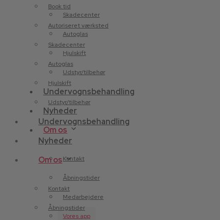
Book tid
Skadecenter
Autoriseret værksted
Autoglas
Skadecenter
Hjulskift
Autoglas
Udstyr/tilbehør
Hjulskift
Undervognsbehandling
Udstyr/tilbehør
Nyheder
Undervognsbehandling
Om os
Nyheder
Om os
Kontakt
Åbningstider
Kontakt
Medarbejdere
Åbningstider
Vores app