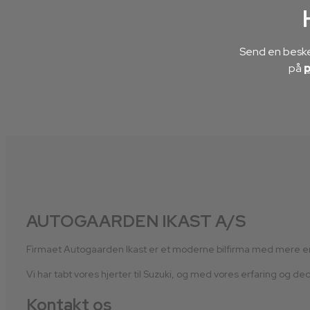
Send en beske
på
AUTOGAARDEN IKAST A/S
Firmaet Autogaarden Ikast er et moderne bilfirma med mere end 
Vi har tabt vores hjerter til Suzuki, og med vores erfaring og d
Kontakt os