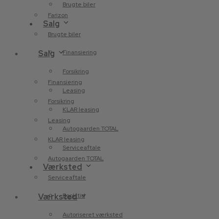
Brugte biler
Farizon
Salg
Brugte biler
Salg
Finansiering
Forsikring
Finansiering
Leasing
Forsikring
KLAR leasing
Leasing
Autogaarden TOTAL
KLAR leasing
Serviceaftale
Autogaarden TOTAL
Værksted
Serviceaftale
Værksted
Book tid
Autoriseret værksted