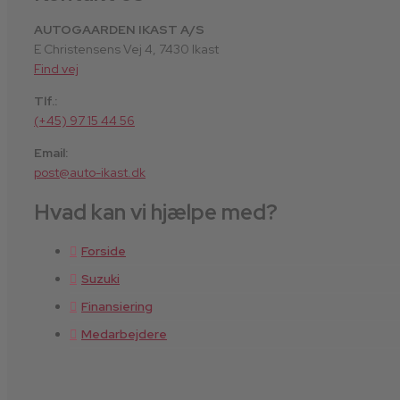
AUTOGAARDEN IKAST A/S
E Christensens Vej 4, 7430 Ikast
Find vej
Tlf.:
(+45) 97 15 44 56
Email:
post@auto-ikast.dk
Hvad kan vi hjælpe med?
Forside
Suzuki
Finansiering
Medarbejdere