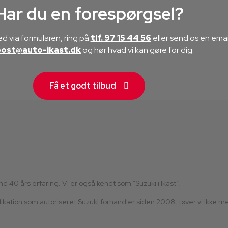
Har du en forespørgsel?
d via formularen, ring på
tlf. 97 15 44 56
eller send os en emai
post@auto-ikast.dk
​ og hør hvad vi kan gøre for dig.
Få et godt tilbud
40 års erfaring. Vi er også kendt som ”Suzuki i Ikast”.
edikation som autoriseret Suzuki forhandler siden 2008, tøver vi ikke m