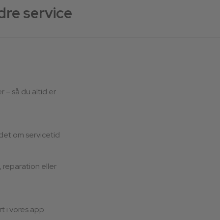
dre service
– så du altid er
det om servicetid
, reparation eller
t i vores app