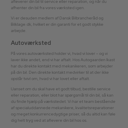
afleverer din bil til service eller reparation, og når du
afhenter din bil fra vores værksted igen.
Vi er desuden medlem af Dansk Bilbrancheråd og
Bilklage.dk, hvilket er din garanti for et godt stykke
arbejde.​
Autoværksted
På vores autoværksted holder vi, hvad vi lover – og vi
laver ikke andet, end vi har aftalt. Hos Autogaarden Ikast
har du direkte kontakt med mekanikeren, som arbejder
på din bil. Den direkte kontakt medvirker til at der ikke
opstår tvivl om, hvad vi har lovet eller aftalt.
Uanset om du skal have et godt tilbud, bestille service
eller reparation, eller blot har spørgsmål til din bil, så kan
du finde hjælp på værkstedet. Vi har et team bestående
af specialuddannede mekanikere, kvalitetsreparationer
og meget konkurrencedygtige priser, så du altid kan føle
dig helt tryg ved at aflevere din bil hos os.