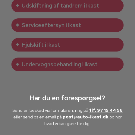
Udskiftning af tandrem i Ikast
Serviceeftersyn i Ikast
Hjulskift i Ikast
Undervognsbehandling i Ikast
Har du en forespørgsel?
Send en besked via formularen, ring på
tlf. 97 15 44 56
eller send os en email på
post@auto-ikast.dk
​ og hør
hvad vi kan gøre for dig.