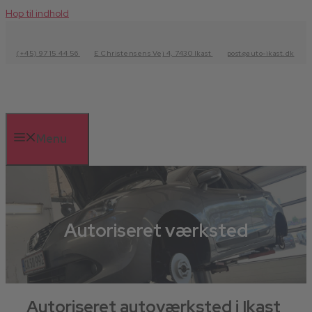
Hop til indhold
(+45) 97 15 44 56
E Christensens Vej 4, 7430 Ikast
post@auto-ikast.dk
Menu
Autoriseret værksted
Autoriseret autoværksted i Ikast