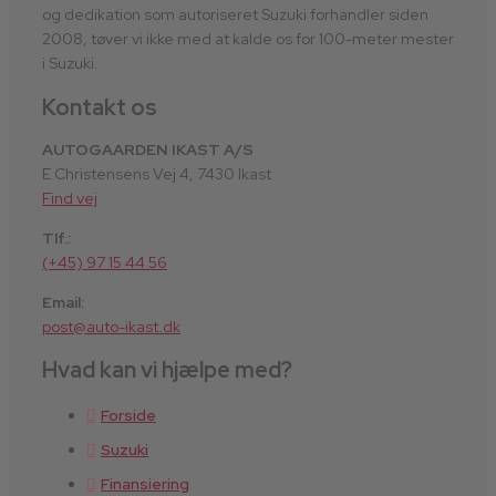
og dedikation som autoriseret Suzuki forhandler siden
2008, tøver vi ikke med at kalde os for 100-meter mester
i Suzuki.
Kontakt os
AUTOGAARDEN IKAST A/S
E Christensens Vej 4, 7430 Ikast
Find vej
Tlf.:
(+45) 97 15 44 56
Email:
post@auto-ikast.dk
Hvad kan vi hjælpe med?
Forside
Suzuki
Finansiering