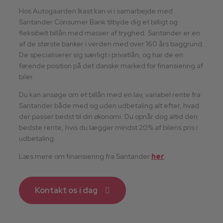
Hos Autogaarden Ikast kan vi i samarbejde med
Santander Consumer Bank tilbyde dig et billigt og
fleksibelt billån med masser af tryghed. Santander er en
af de største banker i verden med over 160 års baggrund.
De specialiserer sig særligt i privatlån, og har de en
førende position på det danske marked for finansiering af
biler.
Du kan ansøge om et billån med en lav, variabel rente fra
Santander både med og uden udbetaling alt efter, hvad
der passer bedst til din økonomi. Du opnår dog altid den
bedste rente, hvis du lægger mindst 20% af bilens pris i
udbetaling.
Læs mere om finansiering fra Santander
her
.
Kontakt os i dag