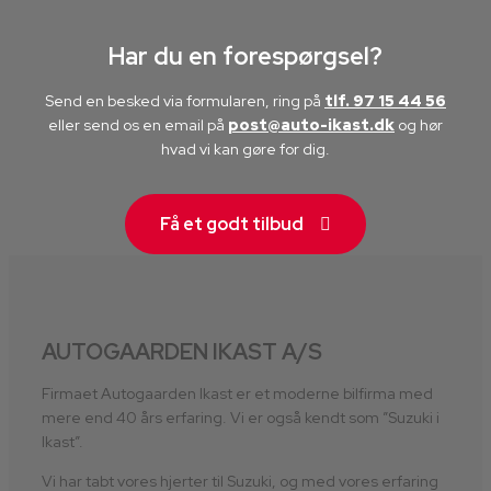
Har du en forespørgsel?
Send en besked via formularen, ring på
tlf. 97 15 44 56
eller send os en email på
post@auto-ikast.dk
​ og hør
hvad vi kan gøre for dig.
Få et godt tilbud
AUTOGAARDEN IKAST A/S
Firmaet Autogaarden Ikast er et moderne bilfirma med
mere end 40 års erfaring. Vi er også kendt som ”Suzuki i
Ikast”.
Vi har tabt vores hjerter til Suzuki, og med vores erfaring