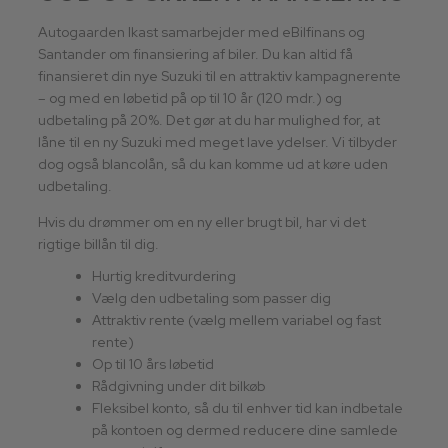
Autogaarden Ikast samarbejder med eBilfinans og
Santander om finansiering af biler. Du kan altid få
finansieret din nye Suzuki til en attraktiv kampagnerente
– og med en løbetid på op til 10 år (120 mdr.) og
udbetaling på 20%. Det gør at du har mulighed for, at
låne til en ny Suzuki med meget lave ydelser. Vi tilbyder
dog også blancolån, så du kan komme ud at køre uden
udbetaling.
Hvis du drømmer om en ny eller brugt bil, har vi det
rigtige billån til dig.
Hurtig kreditvurdering
Vælg den udbetaling som passer dig
Attraktiv rente (vælg mellem variabel og fast
rente)
Op til 10 års løbetid
Rådgivning under dit bilkøb
Fleksibel konto, så du til enhver tid kan indbetale
på kontoen og dermed reducere dine samlede