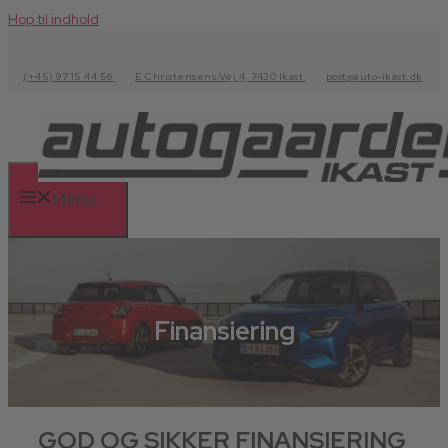
Hop til indhold
(+45) 97 15 44 56
E Christensens Vej 4, 7430 Ikast
post@auto-ikast.dk
Menu
Finansiering
GOD OG SIKKER FINANSIERING