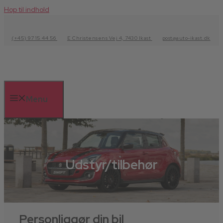
Hop til indhold
(+45) 97 15 44 56
E Christensens Vej 4, 7430 Ikast
post@auto-ikast.dk
Menu
Udstyr/tilbehør
Personliggør din bil