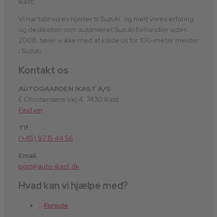
Ikast”.
Vi har tabt vores hjerter til Suzuki, og med vores erfaring
og dedikation som autoriseret Suzuki forhandler siden
2008, tøver vi ikke med at kalde os for 100-meter mester
i Suzuki.
Kontakt os
AUTOGAARDEN IKAST A/S
E Christensens Vej 4, 7430 Ikast
Find vej
Tlf.:
(+45) 97 15 44 56
Email:
post@auto-ikast.dk
Hvad kan vi hjælpe med?
Forside