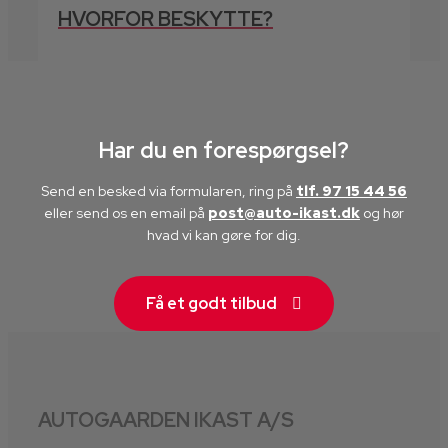
HVORFOR BESKYTTE?
Har du en forespørgsel?
Send en besked via formularen, ring på
tlf. 97 15 44 56
eller send os en email på
post@auto-ikast.dk
​ og hør
hvad vi kan gøre for dig.
Få et godt tilbud
AUTOGAARDEN IKAST A/S