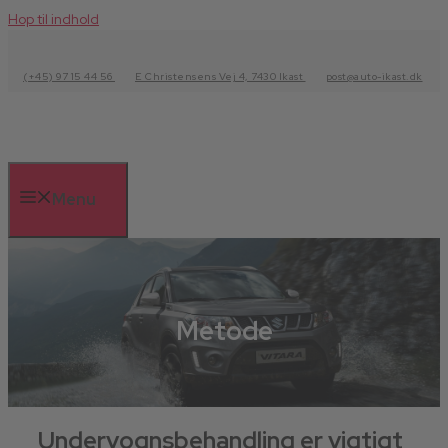
Hop til indhold
(+45) 97 15 44 56
E Christensens Vej 4, 7430 Ikast
post@auto-ikast.dk
Menu
Metode
Undervognsbehandling er vigtigt