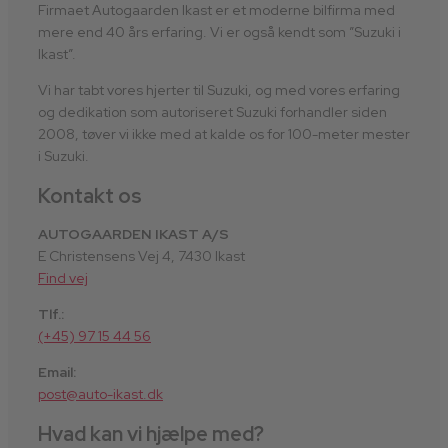
Firmaet Autogaarden Ikast er et moderne bilfirma med
mere end 40 års erfaring. Vi er også kendt som ”Suzuki i
Ikast”.
Vi har tabt vores hjerter til Suzuki, og med vores erfaring
og dedikation som autoriseret Suzuki forhandler siden
2008, tøver vi ikke med at kalde os for 100-meter mester
i Suzuki.
Kontakt os
AUTOGAARDEN IKAST A/S
E Christensens Vej 4, 7430 Ikast
Find vej
Tlf.:
(+45) 97 15 44 56
Email:
post@auto-ikast.dk
Hvad kan vi hjælpe med?