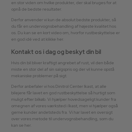
en stor viden om hvilke produkter, der skal bruges for at
opnå de bedste resultater.
Derfor anvender vi kun de absolut bedste produkter, så
du får en undervognsbehandling af højeste kvalitet hos
os. Du kan se en kort video om, hvorfor rustbeskyttelse er
en god idé ved at klikke her.
​Kontakt os i dag og beskyt din bil
Hvis din bil bliver kraftigt angrebet af rust, vil den både
miste en stor del af sin salgspris og der vil kunne opstå
mekaniske problemer på sigt.
​Derfor anbefaler vi hos Dinitrol Center Ikast, at alle
bilejere får lavet en god rustbeskyttelse så hurtigt som
muligt efter bilkøb. Vi hjælper hovedsageligt kunder fra
omegnen af vores værksted i Ikast, men vi hjælper også
gerne kunder andetsteds fra. Vi har lavet en oversigt
over vores metode til undervognsbehandling, som du
kan se her.